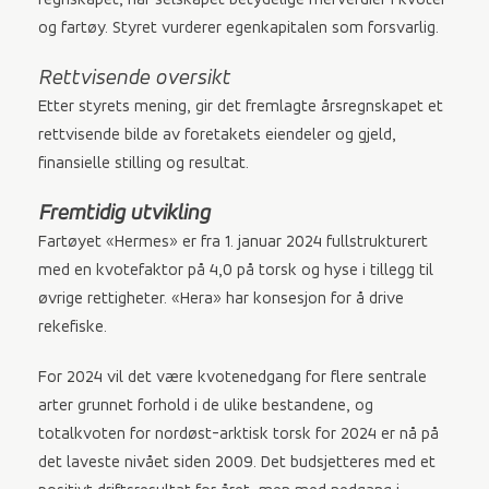
regnskapet, har selskapet betydelige merverdier i kvoter
og fartøy. Styret vurderer egenkapitalen som forsvarlig.
Rettvisende oversikt
Etter styrets mening, gir det fremlagte årsregnskapet et
rettvisende bilde av foretakets eiendeler og gjeld,
finansielle stilling og resultat.
Fremtidig utvikling
Fartøyet «Hermes» er fra 1. januar 2024 fullstrukturert
med en kvotefaktor på 4,0 på torsk og hyse i tillegg til
øvrige rettigheter. «Hera» har konsesjon for å drive
rekefiske.
For 2024 vil det være kvotenedgang for flere sentrale
arter grunnet forhold i de ulike bestandene, og
totalkvoten for nordøst-arktisk torsk for 2024 er nå på
det laveste nivået siden 2009. Det budsjetteres med et