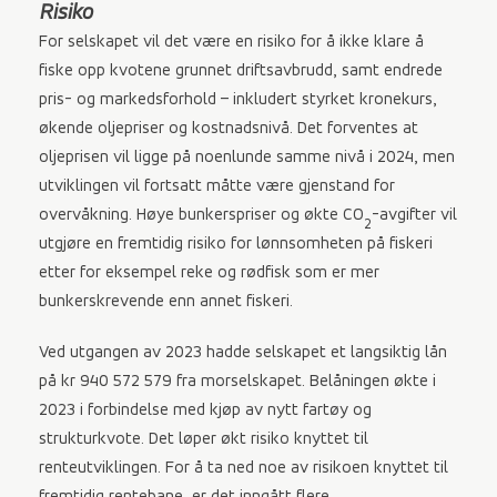
Risiko
For selskapet vil det være en risiko for å ikke klare å
fiske opp kvotene grunnet driftsavbrudd, samt endrede
pris- og markedsforhold – inkludert styrket kronekurs,
økende oljepriser og kostnadsnivå. Det forventes at
oljeprisen vil ligge på noenlunde samme nivå i 2024, men
utviklingen vil fortsatt måtte være gjenstand for
overvåkning. Høye bunkerspriser og økte CO
-avgifter vil
2
utgjøre en fremtidig risiko for lønnsomheten på fiskeri
etter for eksempel reke og rødfisk som er mer
bunkerskrevende enn annet fiskeri.
Ved utgangen av 2023 hadde selskapet et langsiktig lån
på kr 940 572 579 fra morselskapet. Belåningen økte i
2023 i forbindelse med kjøp av nytt fartøy og
strukturkvote. Det løper økt risiko knyttet til
renteutviklingen. For å ta ned noe av risikoen knyttet til