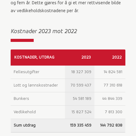
og fem år. Dette gjøres for å gi et mer rettvisende bilde
av vedlikeholdskostnadene per år.
Kostnader 2023 mot 2022
KOSTNADER, UTDRAG
2023
2022
Fellesutgifter
18 327 309
14 824 581
Lott og lønnskostnader
70 599 437
77 310 618
Bunkers
54 581 189
44 844 339
Vedlikehold
15 827 524
7 813 300
Sum utdrag
159 335 459
144 792 838