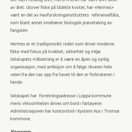
det vært helårlig drift, mens «Hera» har vært drift deler
av året. Utover fiske på tildelte kvoter, har «Hermes»
vært en del av Havforskningsinstituttets referanseflåte,
som blant annet innebærer biologisk prøvetaking av
fangsten.
Hermes er et tradisjonsrikt rederi som driver moderne
fiske med fokus på kvalitet, sikkerhet og miljø.
Selskapets målsetning er å være en åpen og synlig
organisasjon, med ambisjon om å følge råvaren hele
veien fra den tas opp fra havet til den er forbrukeren i
hende.
Selskapet har forretningsadresse i Loppa kommune
mens virksomheten drives om bord i fartøyene.
Administrasjonen har kontorsted i Kystens Hus i Tromsø
kommune.