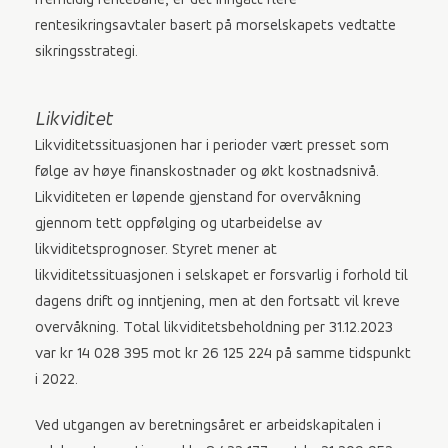
fremtidig rentebane, er det inngått flere
rentesikringsavtaler basert på morselskapets vedtatte
sikringsstrategi.
Likviditet
Likviditetssituasjonen har i perioder vært presset som
følge av høye finanskostnader og økt kostnadsnivå.
Likviditeten er løpende gjenstand for overvåkning
gjennom tett oppfølging og utarbeidelse av
likviditetsprognoser. Styret mener at
likviditetssituasjonen i selskapet er forsvarlig i forhold til
dagens drift og inntjening, men at den fortsatt vil kreve
overvåkning. Total likviditetsbeholdning per 31.12.2023
var kr 14 028 395 mot kr 26 125 224 på samme tidspunkt
i 2022.
Ved utgangen av beretningsåret er arbeidskapitalen i