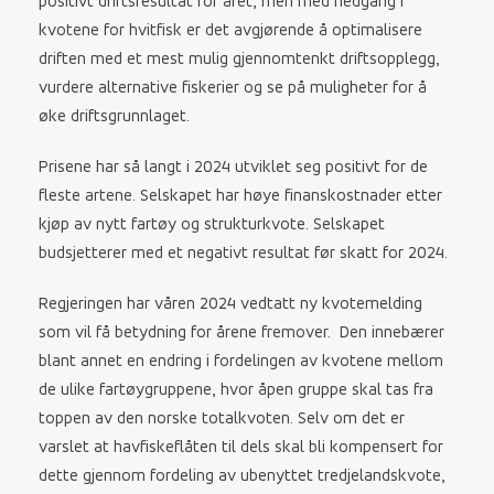
positivt driftsresultat for året, men med nedgang i
kvotene for hvitfisk er det avgjørende å optimalisere
driften med et mest mulig gjennomtenkt driftsopplegg,
vurdere alternative fiskerier og se på muligheter for å
øke driftsgrunnlaget.
Prisene har så langt i 2024 utviklet seg positivt for de
fleste artene. Selskapet har høye finanskostnader etter
kjøp av nytt fartøy og strukturkvote. Selskapet
budsjetterer med et negativt resultat før skatt for 2024.
Regjeringen har våren 2024 vedtatt ny kvotemelding
som vil få betydning for årene fremover. Den innebærer
blant annet en endring i fordelingen av kvotene mellom
de ulike fartøygruppene, hvor åpen gruppe skal tas fra
toppen av den norske totalkvoten. Selv om det er
varslet at havfiskeflåten til dels skal bli kompensert for
dette gjennom fordeling av ubenyttet tredjelandskvote,