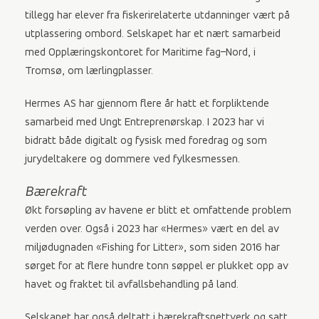
tillegg har elever fra fiskerirelaterte utdanninger vært på
utplassering ombord. Selskapet har et nært samarbeid
med Opplæringskontoret for Maritime fag–Nord, i
Tromsø, om lærlingplasser.
Hermes AS har gjennom flere år hatt et forpliktende
samarbeid med Ungt Entreprenørskap. I 2023 har vi
bidratt både digitalt og fysisk med foredrag og som
jurydeltakere og dommere ved fylkesmessen.
Bærekraft
Økt forsøpling av havene er blitt et omfattende problem
verden over. Også i 2023 har «Hermes» vært en del av
miljødugnaden «Fishing for Litter», som siden 2016 har
sørget for at flere hundre tonn søppel er plukket opp av
havet og fraktet til avfallsbehandling på land.
Selskapet har også deltatt i bærekraftsnettverk og satt