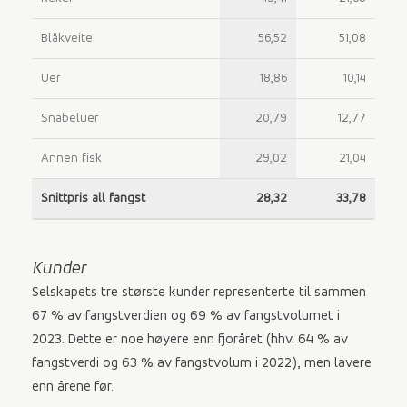
Blåkveite
56,52
51,08
Uer
18,86
10,14
Snabeluer
20,79
12,77
Annen fisk
29,02
21,04
Snittpris all fangst
28,32
33,78
Kunder
Selskapets tre største kunder representerte til sammen
67 % av fangstverdien og 69 % av fangstvolumet i
2023. Dette er noe høyere enn fjoråret (hhv. 64 % av
fangstverdi og 63 % av fangstvolum i 2022), men lavere
enn årene før.