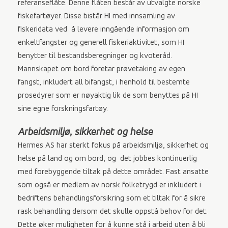
referanseflåte. Denne flåten består av utvalgte norske
fiskefartøyer. Disse bistår HI med innsamling av
fiskeridata ved å levere inngående informasjon om
enkeltfangster og generell fiskeriaktivitet, som HI
benytter til bestandsberegninger og kvoteråd.
Mannskapet om bord foretar prøvetaking av egen
fangst, inkludert all bifangst, i henhold til bestemte
prosedyrer som er nøyaktig lik de som benyttes på HI
sine egne forskningsfartøy.
Arbeidsmiljø, sikkerhet og helse
Hermes AS har sterkt fokus på arbeidsmiljø, sikkerhet og
helse på land og om bord, og det jobbes kontinuerlig
med forebyggende tiltak på dette området. Fast ansatte
som også er medlem av norsk folketrygd er inkludert i
bedriftens behandlingsforsikring som et tiltak for å sikre
rask behandling dersom det skulle oppstå behov for det.
Dette øker muligheten for å kunne stå i arbeid uten å bli