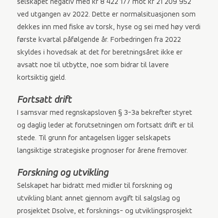
selskapet negativ med kr 8 422 177 mot kr 21 209 952
ved utgangen av 2022. Dette er normalsituasjonen som
dekkes inn med fiske av torsk, hyse og sei med høy verdi
første kvartal påfølgende år. Forbedringen fra 2022
skyldes i hovedsak at det for beretningsåret ikke er
avsatt noe til utbytte, noe som bidrar til lavere
kortsiktig gjeld.
Fortsatt drift
I samsvar med regnskapsloven § 3-3a bekrefter styret
og daglig leder at forutsetningen om fortsatt drift er til
stede. Til grunn for antagelsen ligger selskapets
langsiktige strategiske prognoser for årene fremover.
Forskning og utvikling
Selskapet har bidratt med midler til forskning og
utvikling blant annet gjennom avgift til salgslag og
prosjektet Dsolve, et forsknings- og utviklingsprosjekt