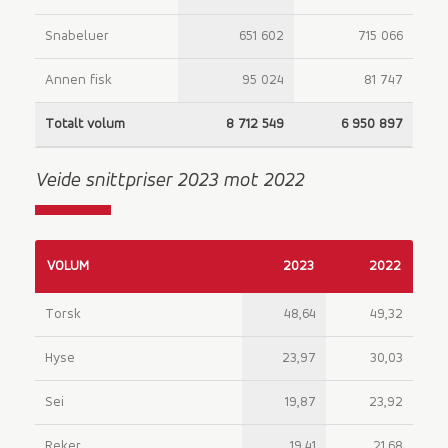
Snabeluer
651 602
715 066
Annen fisk
95 024
81 747
Totalt volum
8 712 549
6 950 897
Veide snittpriser 2023 mot 2022
VOLUM
2023
2022
Torsk
48,64
49,32
Hyse
23,97
30,03
Sei
19,87
23,92
Reker
19,41
21,68