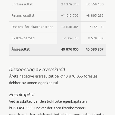
Driftsresultat
27 374 340
60 556 406
Finansresultat
-41 212 705
-8 895 235
Ord.res. før skattekostnad
-13 838 365
51 661 171
Skattekostnad
-2 962 310
11 574 304
Årsresultat
-10 876 055
40 086 867
Disponering av overskudd
Årets negative årsresultat på kr 10 876 055 foreslås
dekket av annen egenkapital.
Egenkapital
Ved årsskiftet var den bokførte egenkapitalen
kr 68 450 555. Utover det som framkommer i