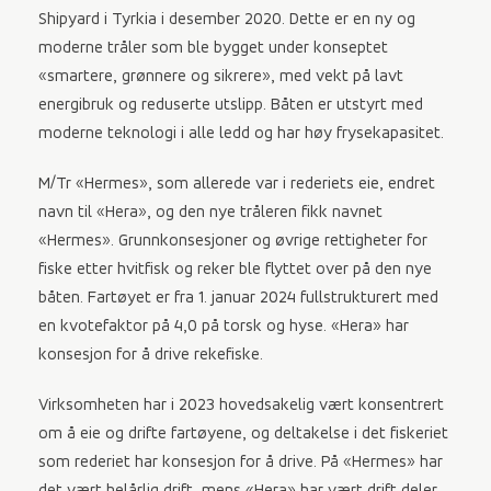
Shipyard i Tyrkia i desember 2020. Dette er en ny og
moderne tråler som ble bygget under konseptet
«smartere, grønnere og sikrere», med vekt på lavt
energibruk og reduserte utslipp. Båten er utstyrt med
moderne teknologi i alle ledd og har høy frysekapasitet.
M/Tr «Hermes», som allerede var i rederiets eie, endret
navn til «Hera», og den nye tråleren fikk navnet
«Hermes». Grunnkonsesjoner og øvrige rettigheter for
fiske etter hvitfisk og reker ble flyttet over på den nye
båten. Fartøyet er fra 1. januar 2024 fullstrukturert med
en kvotefaktor på 4,0 på torsk og hyse. «Hera» har
konsesjon for å drive rekefiske.
Virksomheten har i 2023 hovedsakelig vært konsentrert
om å eie og drifte fartøyene, og deltakelse i det fiskeriet
som rederiet har konsesjon for å drive. På «Hermes» har