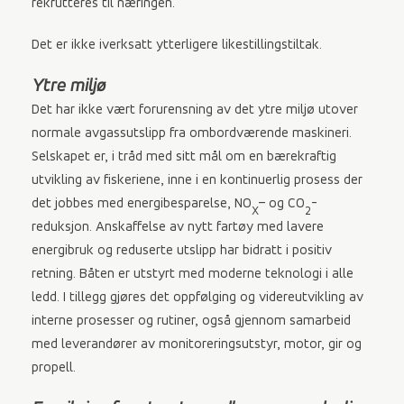
rekrutteres til næringen.
Det er ikke iverksatt ytterligere likestillingstiltak.
Ytre miljø
Det har ikke vært forurensning av det ytre miljø utover
normale avgassutslipp fra ombordværende maskineri.
Selskapet er, i tråd med sitt mål om en bærekraftig
utvikling av fiskeriene, inne i en kontinuerlig prosess der
det jobbes med energibesparelse, NO
– og CO
-
X
2
reduksjon. Anskaffelse av nytt fartøy med lavere
energibruk og reduserte utslipp har bidratt i positiv
retning. Båten er utstyrt med moderne teknologi i alle
ledd. I tillegg gjøres det oppfølging og videreutvikling av
interne prosesser og rutiner, også gjennom samarbeid
med leverandører av monitoreringsutstyr, motor, gir og
propell.