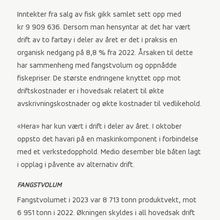
Inntekter fra salg av fisk gikk samlet sett opp med
kr 9 909 636. Dersom man hensyntar at det har vært
drift av to fartøy i deler av året er det i praksis en
organisk nedgang på 8,8 % fra 2022. Årsaken til dette
har sammenheng med fangstvolum og oppnådde
fiskepriser. De største endringene knyttet opp mot
driftskostnader er i hovedsak relatert til økte
avskrivningskostnader og økte kostnader til vedlikehold.
«Hera» har kun vært i drift i deler av året. I oktober
oppsto det havari på en maskinkomponent i forbindelse
med et verkstedopphold. Medio desember ble båten lagt
i opplag i påvente av alternativ drift.
FANGSTVOLUM
Fangstvolumet i 2023 var 8 713 tonn produktvekt, mot
6 951 tonn i 2022. Økningen skyldes i all hovedsak drift