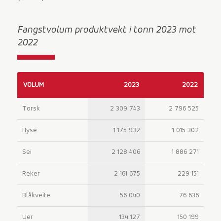
Fangstvolum produktvekt i tonn 2023 mot
2022
VOLUM
2023
2022
Torsk
2 309 743
2 796 525
Hyse
1 175 932
1 015 302
Sei
2 128 406
1 886 271
Reker
2 161 675
229 151
Blåkveite
56 040
76 636
Uer
134 127
150 199